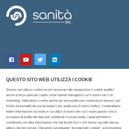
QUESTO SITO WEB UTILIZZA I COOKIE
Questo sito utilizza cookie tecnici necessari alla navigazione e cookie analitici
anche di terze parti per capire come l’utente interagisce con il nostro sito o di
marketing. Utilizziamo i cookie anche per personalizzare contenuti ed annunci, per
fornire funzionalità dei social media e per analizzare il nostro traffico. Condividiamo
inoltre informazioni sul modo in cui utilizzi il nostro sito con i nostri partner che si
Copyright © 2025 SOCIALFARMA - La piattaforma web per i
occupano di analisi dei dati web, pubblicità e social media, i quali potrebbero
combinarle con altre informazioni che hai fornito loro o che hanno raccolto dal tuo
professionisti della farmacia. Tutti i diritti riservati.
utilizzo dei loro servizi. Cliccando sul pulsante “Accetta tutti i cookie”, acconsentirai