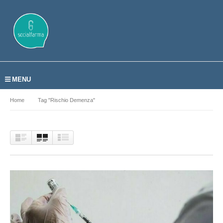
MENU
Home
Tag "rischio Demenza"