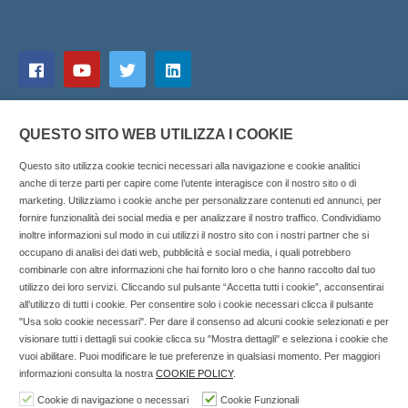
QUESTO SITO WEB UTILIZZA I COOKIE
Questo sito utilizza cookie tecnici necessari alla navigazione e cookie analitici
anche di terze parti per capire come l’utente interagisce con il nostro sito o di
marketing. Utilizziamo i cookie anche per personalizzare contenuti ed annunci, per
fornire funzionalità dei social media e per analizzare il nostro traffico. Condividiamo
inoltre informazioni sul modo in cui utilizzi il nostro sito con i nostri partner che si
Copyright © 2025 SOCIALFARMA - La piattaforma web per i
occupano di analisi dei dati web, pubblicità e social media, i quali potrebbero
combinarle con altre informazioni che hai fornito loro o che hanno raccolto dal tuo
professionisti della farmacia. Tutti i diritti riservati.
utilizzo dei loro servizi. Cliccando sul pulsante “Accetta tutti i cookie”, acconsentirai
Socialfarma.it è un marchio di Sanità S.r.l. Largo San
all’utilizzo di tutti i cookie. Per consentire solo i cookie necessari clicca il pulsante
"Usa solo cookie necessari". Per dare il consenso ad alcuni cookie selezionati e per
Francesco, 19 - 73041 Carmiano (LE) - Tel: 0832.093720 Cell:
visionare tutti i dettagli sui cookie clicca su "Mostra dettagli" e seleziona i cookie che
3276346536 Cell: 3297281965 - P.iva: 04571460759 - Rea: LE-
vuoi abilitare. Puoi modificare le tue preferenze in qualsiasi momento. Per maggiori
302152 Iscritta al n° 1 del Registro della Stampa del Tribunale
informazioni consulta la nostra
COOKIE POLICY
.
di Lecce il 15/01/2015.
Cookie di navigazione o necessari
Cookie Funzionali