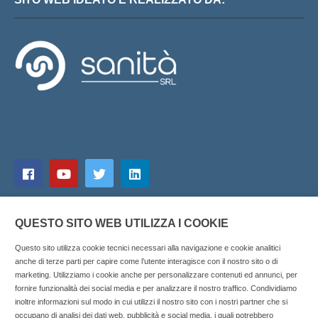
QUESTO SITO WEB UTILIZZA I COOKIE
Questo sito utilizza cookie tecnici necessari alla navigazione e cookie analitici
anche di terze parti per capire come l’utente interagisce con il nostro sito o di
marketing. Utilizziamo i cookie anche per personalizzare contenuti ed annunci, per
fornire funzionalità dei social media e per analizzare il nostro traffico. Condividiamo
inoltre informazioni sul modo in cui utilizzi il nostro sito con i nostri partner che si
Copyright © 2025 SOCIALFARMA - La piattaforma web per i
occupano di analisi dei dati web, pubblicità e social media, i quali potrebbero