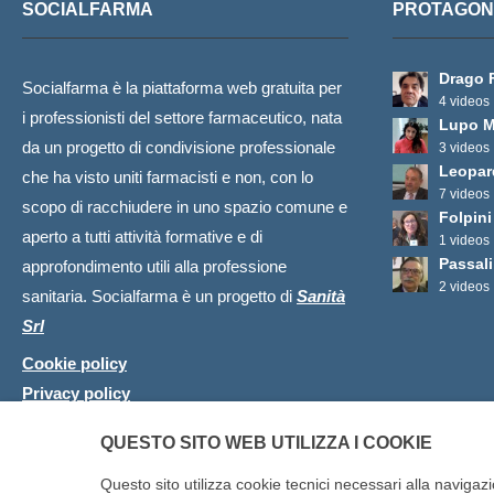
SOCIALFARMA
PROTAGONI
Drago 
Socialfarma è la piattaforma web gratuita per
4 videos
i professionisti del settore farmaceutico, nata
Lupo M
da un progetto di condivisione professionale
3 videos
Leopar
che ha visto uniti farmacisti e non, con lo
7 videos
scopo di racchiudere in uno spazio comune e
Folpini
aperto a tutti attività formative e di
1 videos
Passali
approfondimento utili alla professione
2 videos
sanitaria. Socialfarma è un progetto di
Sanità
Srl
Cookie policy
Privacy policy
QUESTO SITO WEB UTILIZZA I COOKIE
Questo sito utilizza cookie tecnici necessari alla navigazi