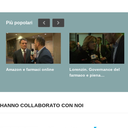
Più popolari
Amazon e farmaci online
Lorenzin. Governance del
farmaco e piena
realizzazione della farmacia
dei servizi
HANNO COLLABORATO CON NOI