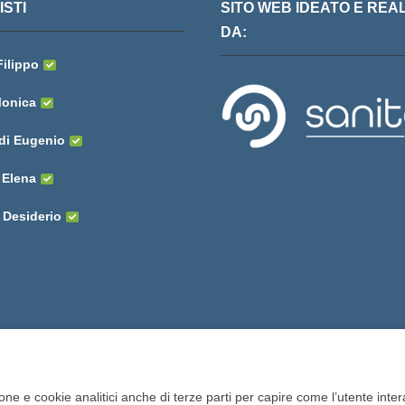
STI
SITO WEB IDEATO E REA
DA:
Filippo
onica
di Eugenio
 Elena
 Desiderio
one e cookie analitici anche di terze parti per capire come l’utente intera