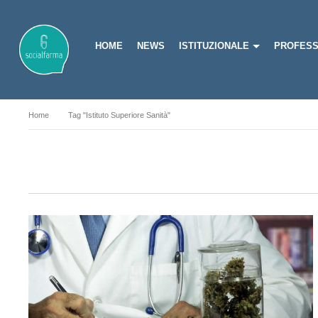
HOME
NEWS
ISTITUZIONALE
PROFESS
Home
Tag "Istituto Superiore Sanità"