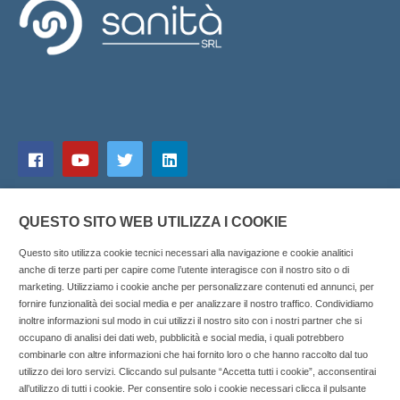
QUESTO SITO WEB UTILIZZA I COOKIE
Questo sito utilizza cookie tecnici necessari alla navigazione e cookie analitici
anche di terze parti per capire come l’utente interagisce con il nostro sito o di
marketing. Utilizziamo i cookie anche per personalizzare contenuti ed annunci, per
fornire funzionalità dei social media e per analizzare il nostro traffico. Condividiamo
inoltre informazioni sul modo in cui utilizzi il nostro sito con i nostri partner che si
Copyright © 2025 SOCIALFARMA - La piattaforma web per i
occupano di analisi dei dati web, pubblicità e social media, i quali potrebbero
combinarle con altre informazioni che hai fornito loro o che hanno raccolto dal tuo
professionisti della farmacia. Tutti i diritti riservati.
utilizzo dei loro servizi. Cliccando sul pulsante “Accetta tutti i cookie”, acconsentirai
Socialfarma.it è un marchio di Sanità S.r.l. Largo San
all’utilizzo di tutti i cookie. Per consentire solo i cookie necessari clicca il pulsante