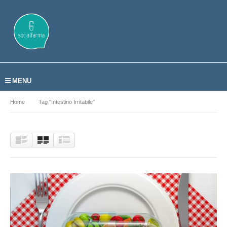
MENU
Home
Tag "intestino Irritabile"