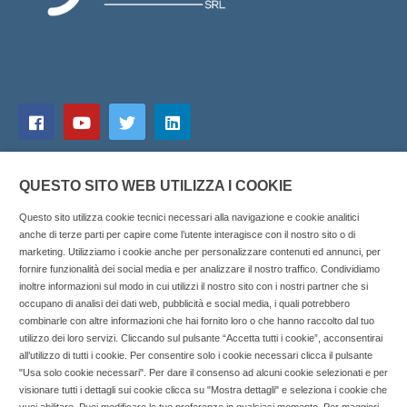
QUESTO SITO WEB UTILIZZA I COOKIE
Questo sito utilizza cookie tecnici necessari alla navigazione e cookie analitici
anche di terze parti per capire come l’utente interagisce con il nostro sito o di
marketing. Utilizziamo i cookie anche per personalizzare contenuti ed annunci, per
fornire funzionalità dei social media e per analizzare il nostro traffico. Condividiamo
inoltre informazioni sul modo in cui utilizzi il nostro sito con i nostri partner che si
Copyright © 2025 SOCIALFARMA - La piattaforma web per i
occupano di analisi dei dati web, pubblicità e social media, i quali potrebbero
combinarle con altre informazioni che hai fornito loro o che hanno raccolto dal tuo
professionisti della farmacia. Tutti i diritti riservati.
utilizzo dei loro servizi. Cliccando sul pulsante “Accetta tutti i cookie”, acconsentirai
Socialfarma.it è un marchio di Sanità S.r.l. Largo San
all’utilizzo di tutti i cookie. Per consentire solo i cookie necessari clicca il pulsante
"Usa solo cookie necessari". Per dare il consenso ad alcuni cookie selezionati e per
Francesco, 19 - 73041 Carmiano (LE) - Tel: 0832.093720 Cell:
visionare tutti i dettagli sui cookie clicca su "Mostra dettagli" e seleziona i cookie che
3276346536 Cell: 3297281965 - P.iva: 04571460759 - Rea: LE-