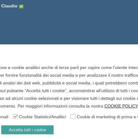
 Claudio
one e cookie analitici anche di terze parti per capire come l’utente intera
 fornire funzionalità dei social media e per analizzare il nostro traffic
o di analisi dei dati web, pubblicità e social media, i quali potrebbero com
onisti della farmacia. Tutti i
ul pulsante “Accetta tutti i cookie”, acconsentirai all’utilizzo di tutti i c
 San Francesco, 19 - 73041
 ad alcuni cookie selezionati e per visionare tutti i dettagli sui cookie 
965 - P.iva: 04571460759 -
i momento. Per maggiori informazioni consulta la nostra
COOKIE POLICY
nale di Lecce il 15/01/2015.
onali
Cookie Statistici/Analitici
Cookie di marketing di prima e 
gevolazione n.ID. 8277689 (D.M.
Accetta tutti i cookie