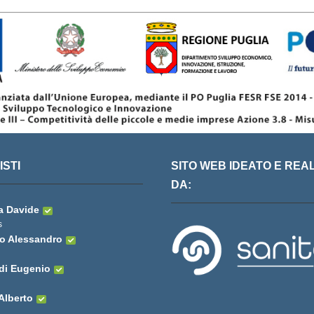
STI
SITO WEB IDEATO E REA
DA:
a Davide
s
o Alessandro
di Eugenio
 Alberto