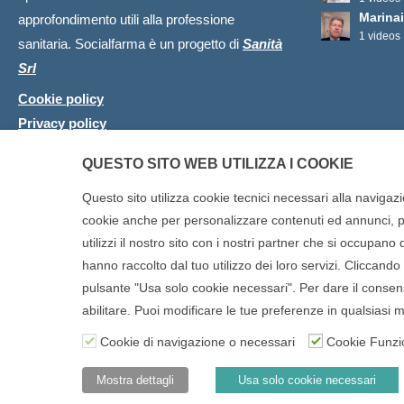
Marinai
approfondimento utili alla professione
1 videos
sanitaria. Socialfarma è un progetto di
Sanità
Srl
Cookie policy
Privacy policy
QUESTO SITO WEB UTILIZZA I COOKIE
Questo sito utilizza cookie tecnici necessari alla navigazi
cookie anche per personalizzare contenuti ed annunci, per
utilizzi il nostro sito con i nostri partner che si occupan
Copyright © 2025 SOCIALFARMA - La piattaforma web per i professi
hanno raccolto dal tuo utilizzo dei loro servizi. Cliccando s
diritti riservati. Socialfarma.it è un marchio di Sanità S.r.l. Largo
pulsante "Usa solo cookie necessari". Per dare il consenso
Carmiano (LE) - Tel: 0832.093720 Cell: 3276346536 Cell: 3297281
abilitare. Puoi modificare le tue preferenze in qualsias
Rea: LE-302152 Iscritta al n° 1 del Registro della Stampa del Tribu
Cookie di navigazione o necessari
Cookie Funzi
Nell'anno 2018 sono stati erogati €3.147,62 da Invitalia a saldo a
6/3/2013 tit. II-tit. III) del 19/03/2014
Mostra dettagli
Usa solo cookie necessari