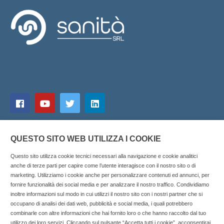
QUESTO SITO WEB UTILIZZA I COOKIE
Questo sito utilizza cookie tecnici necessari alla navigazione e cookie analitici
anche di terze parti per capire come l’utente interagisce con il nostro sito o di
marketing. Utilizziamo i cookie anche per personalizzare contenuti ed annunci, per
fornire funzionalità dei social media e per analizzare il nostro traffico. Condividiamo
inoltre informazioni sul modo in cui utilizzi il nostro sito con i nostri partner che si
Copyright © 2025 SOCIALFARMA - La piattaforma web per i
occupano di analisi dei dati web, pubblicità e social media, i quali potrebbero
combinarle con altre informazioni che hai fornito loro o che hanno raccolto dal tuo
professionisti della farmacia. Tutti i diritti riservati.
utilizzo dei loro servizi. Cliccando sul pulsante “Accetta tutti i cookie”, acconsentirai