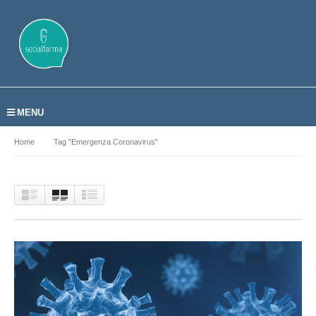
MENU
Home
Tag "emergenza Coronavirus"