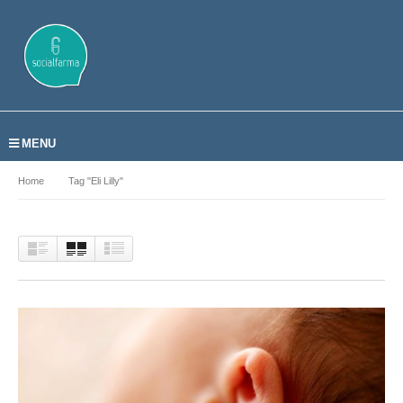
MENU
Home
Tag "Eli Lilly"