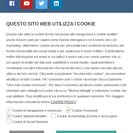
QUESTO SITO WEB UTILIZZA I COOKIE
Questo sito utilizza cookie tecnici necessari alla navigazione e cookie analitici
anche di terze parti per capire come l’utente interagisce con il nostro sito o di
marketing. Utilizziamo i cookie anche per personalizzare contenuti ed annunci, per
fornire funzionalità dei social media e per analizzare il nostro traffico. Condividiamo
inoltre informazioni sul modo in cui utilizzi il nostro sito con i nostri partner che si
Copyright © 2025 SOCIALFARMA - La piattaforma web per i
occupano di analisi dei dati web, pubblicità e social media, i quali potrebbero
combinarle con altre informazioni che hai fornito loro o che hanno raccolto dal tuo
professionisti della farmacia. Tutti i diritti riservati.
utilizzo dei loro servizi. Cliccando sul pulsante “Accetta tutti i cookie”, acconsentirai
Socialfarma.it è un marchio di Sanità S.r.l. Largo San
all’utilizzo di tutti i cookie. Per consentire solo i cookie necessari clicca il pulsante
"Usa solo cookie necessari". Per dare il consenso ad alcuni cookie selezionati e per
Francesco, 19 - 73041 Carmiano (LE) - Tel: 0832.093720 Cell:
visionare tutti i dettagli sui cookie clicca su "Mostra dettagli" e seleziona i cookie che
3276346536 Cell: 3297281965 - P.iva: 04571460759 - Rea: LE-
vuoi abilitare. Puoi modificare le tue preferenze in qualsiasi momento. Per maggiori
302152 Iscritta al n° 1 del Registro della Stampa del Tribunale
informazioni consulta la nostra
COOKIE POLICY
.
di Lecce il 15/01/2015.
Cookie di navigazione o necessari
Cookie Funzionali
Cookie Statistici/Analitici
Cookie di marketing di prima e terza parte
Nell'anno 2018 sono stati erogati €3.147,62 da Invitalia a saldo
Cookie di Social Network
agevolazione n.ID. 8277689 (D.M. 6/3/2013 tit. II-tit. III) del