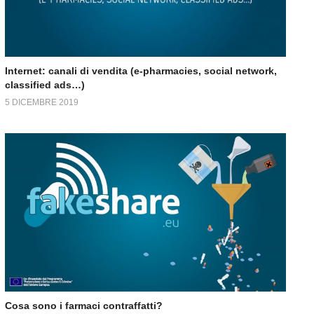
Internet: canali di vendita (e-pharmacies, social network,
classified ads…)
5 DICEMBRE 2019
Cosa sono i farmaci contraffatti?