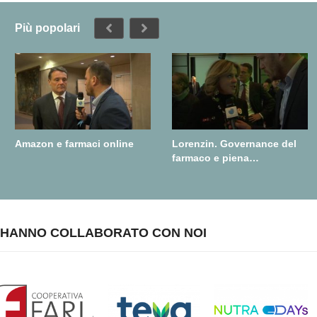
Più popolari
Amazon e farmaci online
Lorenzin. Governance del
farmaco e piena
realizzazione della farmacia
dei servizi
HANNO COLLABORATO CON NOI