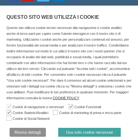
QUESTO SITO WEB UTILIZZA I COOKIE
Questo sito utilizza cookie tecnici necessari alla navigazione e cookie analitici
anche di terze parti per capire come l’utente interagisce con il nostro sito o di
marketing. Utilizziamo i cookie anche per personalizzare contenuti ed annunci, per
fornire funzionalità dei social media e per analizzare il nostro traffico. Condividiamo
inoltre informazioni sul modo in cui utilizzi il nostro sito con i nostri partner che si
Copyright © 2025 SOCIALFARMA - La piattaforma web per i
occupano di analisi dei dati web, pubblicità e social media, i quali potrebbero
combinarle con altre informazioni che hai fornito loro o che hanno raccolto dal tuo
professionisti della farmacia. Tutti i diritti riservati.
utilizzo dei loro servizi. Cliccando sul pulsante “Accetta tutti i cookie”, acconsentirai
Socialfarma.it è un marchio di Sanità S.r.l. Largo San
all’utilizzo di tutti i cookie. Per consentire solo i cookie necessari clicca il pulsante
"Usa solo cookie necessari". Per dare il consenso ad alcuni cookie selezionati e per
Francesco, 19 - 73041 Carmiano (LE) - Tel: 0832.093720 Cell:
visionare tutti i dettagli sui cookie clicca su "Mostra dettagli" e seleziona i cookie che
3276346536 Cell: 3297281965 - P.iva: 04571460759 - Rea: LE-
vuoi abilitare. Puoi modificare le tue preferenze in qualsiasi momento. Per maggiori
302152 Iscritta al n° 1 del Registro della Stampa del Tribunale
informazioni consulta la nostra
COOKIE POLICY
.
di Lecce il 15/01/2015.
Cookie di navigazione o necessari
Cookie Funzionali
Cookie Statistici/Analitici
Cookie di marketing di prima e terza parte
Nell'anno 2018 sono stati erogati €3.147,62 da Invitalia a saldo
Cookie di Social Network
agevolazione n.ID. 8277689 (D.M. 6/3/2013 tit. II-tit. III) del
19/03/2014
Mostra dettagli
Usa solo cookie necessari