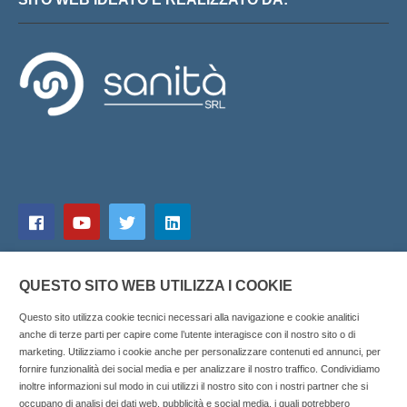
QUESTO SITO WEB UTILIZZA I COOKIE
Questo sito utilizza cookie tecnici necessari alla navigazione e cookie analitici
anche di terze parti per capire come l’utente interagisce con il nostro sito o di
marketing. Utilizziamo i cookie anche per personalizzare contenuti ed annunci, per
fornire funzionalità dei social media e per analizzare il nostro traffico. Condividiamo
inoltre informazioni sul modo in cui utilizzi il nostro sito con i nostri partner che si
Copyright © 2025 SOCIALFARMA - La piattaforma web per i
occupano di analisi dei dati web, pubblicità e social media, i quali potrebbero