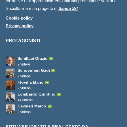
formative e di approfondimento utili alla professione sanitaria.
Socialfarma è un progetto di
Sanità Srl
Cookie policy
Privacy policy
PROTAGONISTI
Schillaci Orazio
2 videos
Schoenheit Gadi
2 videos
Flovilla Mario
2 videos
Lombardo Quintino
14 videos
Cavaleri Marco
2 videos
SITO WEB IDEATO E REALIZZATO DA: