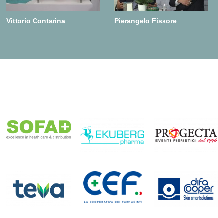
Vittorio Contarina
Pierangelo Fissore