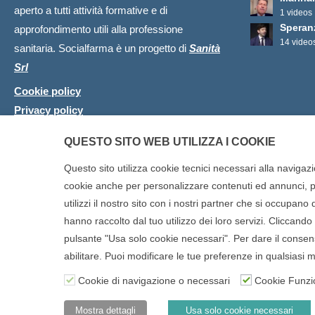
aperto a tutti attività formative e di
1 videos
Speran
approfondimento utili alla professione
14 video
sanitaria. Socialfarma è un progetto di
Sanità
Srl
Cookie policy
Privacy policy
QUESTO SITO WEB UTILIZZA I COOKIE
Questo sito utilizza cookie tecnici necessari alla navigazi
cookie anche per personalizzare contenuti ed annunci, per
utilizzi il nostro sito con i nostri partner che si occupan
Copyright © 2025 SOCIALFARMA - La piattaforma web per i professi
hanno raccolto dal tuo utilizzo dei loro servizi. Cliccando s
diritti riservati. Socialfarma.it è un marchio di Sanità S.r.l. Largo
pulsante "Usa solo cookie necessari". Per dare il consenso
Carmiano (LE) - Tel: 0832.093720 Cell: 3276346536 Cell: 3297281
abilitare. Puoi modificare le tue preferenze in qualsias
Rea: LE-302152 Iscritta al n° 1 del Registro della Stampa del Tribu
Cookie di navigazione o necessari
Cookie Funzi
Nell'anno 2018 sono stati erogati €3.147,62 da Invitalia a saldo a
6/3/2013 tit. II-tit. III) del 19/03/2014
Mostra dettagli
Usa solo cookie necessari