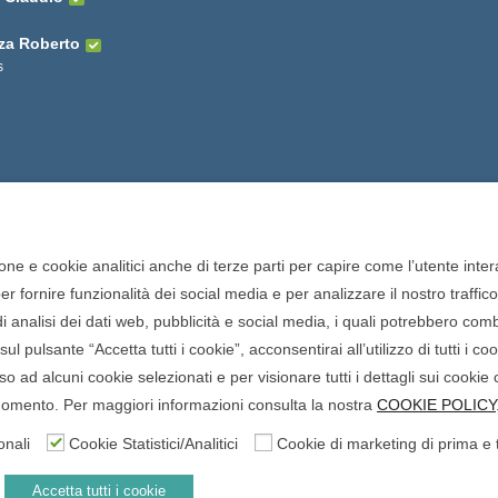
za Roberto
s
one e cookie analitici anche di terze parti per capire come l’utente intera
 fornire funzionalità dei social media e per analizzare il nostro traffic
o di analisi dei dati web, pubblicità e social media, i quali potrebbero com
onisti della farmacia. Tutti i
ul pulsante “Accetta tutti i cookie”, acconsentirai all’utilizzo di tutti i c
 San Francesco, 19 - 73041
 ad alcuni cookie selezionati e per visionare tutti i dettagli sui cookie 
965 - P.iva: 04571460759 -
i momento. Per maggiori informazioni consulta la nostra
COOKIE POLICY
nale di Lecce il 15/01/2015.
onali
Cookie Statistici/Analitici
Cookie di marketing di prima e 
gevolazione n.ID. 8277689 (D.M.
Accetta tutti i cookie