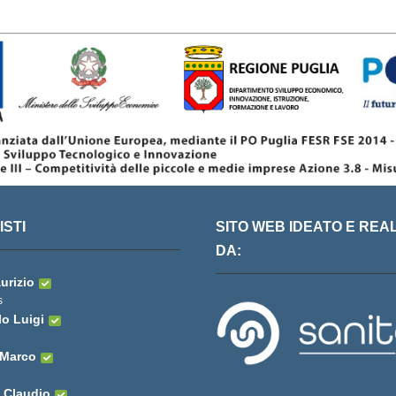
STI
SITO WEB IDEATO E REA
DA:
urizio
s
lo Luigi
 Marco
 Claudio