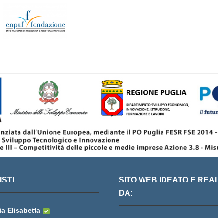
STI
SITO WEB IDEATO E REA
DA:
a Elisabetta