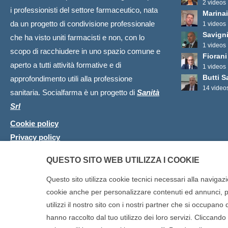
2 videos
i professionisti del settore farmaceutico, nata
Marinai
da un progetto di condivisione professionale
1 videos
Savign
che ha visto uniti farmacisti e non, con lo
1 videos
scopo di racchiudere in uno spazio comune e
Fioran
aperto a tutti attività formative e di
1 videos
Butti S
approfondimento utili alla professione
14 video
sanitaria. Socialfarma è un progetto di
Sanità
Srl
Cookie policy
Privacy policy
QUESTO SITO WEB UTILIZZA I COOKIE
Questo sito utilizza cookie tecnici necessari alla navigazi
cookie anche per personalizzare contenuti ed annunci, per
utilizzi il nostro sito con i nostri partner che si occupan
Copyright © 2025 SOCIALFARMA - La piattaforma web per i professi
hanno raccolto dal tuo utilizzo dei loro servizi. Cliccando s
diritti riservati. Socialfarma.it è un marchio di Sanità S.r.l. Largo