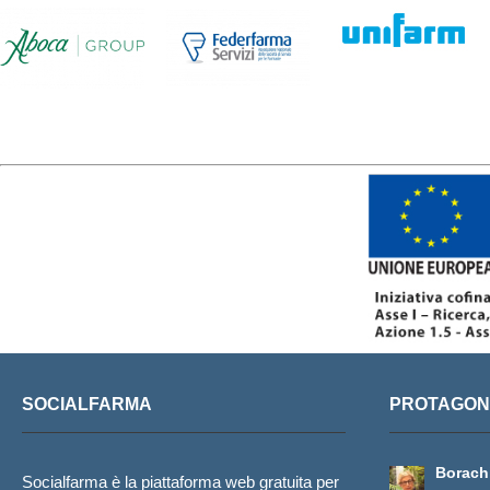
SOCIALFARMA
PROTAGONI
Borachi
Socialfarma è la piattaforma web gratuita per