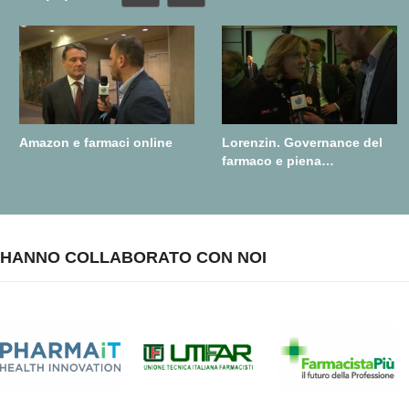
Amazon e farmaci online
Lorenzin. Governance del
farmaco e piena
realizzazione della farmacia
dei servizi
HANNO COLLABORATO CON NOI