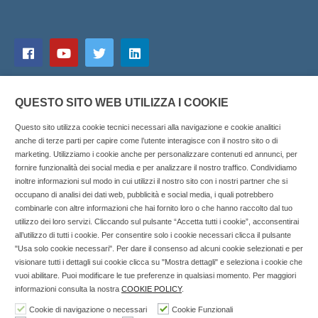
QUESTO SITO WEB UTILIZZA I COOKIE
Questo sito utilizza cookie tecnici necessari alla navigazione e cookie analitici
anche di terze parti per capire come l’utente interagisce con il nostro sito o di
marketing. Utilizziamo i cookie anche per personalizzare contenuti ed annunci, per
fornire funzionalità dei social media e per analizzare il nostro traffico. Condividiamo
inoltre informazioni sul modo in cui utilizzi il nostro sito con i nostri partner che si
Copyright © 2025 SOCIALFARMA - La piattaforma web per i
occupano di analisi dei dati web, pubblicità e social media, i quali potrebbero
combinarle con altre informazioni che hai fornito loro o che hanno raccolto dal tuo
professionisti della farmacia. Tutti i diritti riservati.
utilizzo dei loro servizi. Cliccando sul pulsante “Accetta tutti i cookie”, acconsentirai
Socialfarma.it è un marchio di Sanità S.r.l. Largo San
all’utilizzo di tutti i cookie. Per consentire solo i cookie necessari clicca il pulsante
"Usa solo cookie necessari". Per dare il consenso ad alcuni cookie selezionati e per
Francesco, 19 - 73041 Carmiano (LE) - Tel: 0832.093720 Cell:
visionare tutti i dettagli sui cookie clicca su "Mostra dettagli" e seleziona i cookie che
3276346536 Cell: 3297281965 - P.iva: 04571460759 - Rea: LE-
vuoi abilitare. Puoi modificare le tue preferenze in qualsiasi momento. Per maggiori
302152 Iscritta al n° 1 del Registro della Stampa del Tribunale
informazioni consulta la nostra
COOKIE POLICY
.
di Lecce il 15/01/2015.
Cookie di navigazione o necessari
Cookie Funzionali